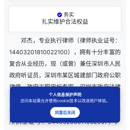
务实
扎实维护合法权益
邓杰，专业执行律师（律师执业证号：
14403201810022100），拥有十分丰富的
复合从业经历，现（或曾）兼任深圳市人民
政府听证员，深圳市某区城建部门政府公职
律师、政府工程定标专家，深圳市政府法律
个人信息保护声明
类采购评审专家，网络技术工程师等，目前
访问本站需允许使用cookie技术以改进用户体验。
执业于北京市炜衡（深圳）律师事务所（律
同意后关闭
所执业证号：24403200511032007）。