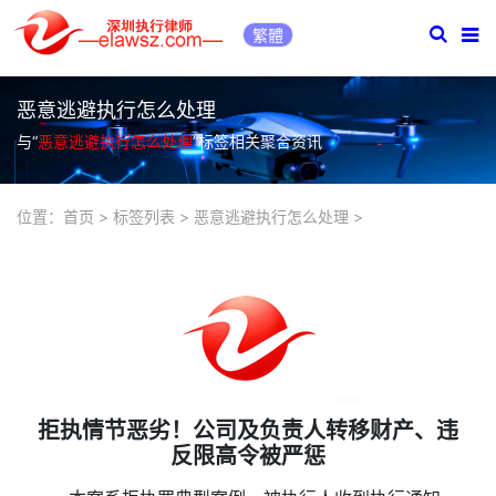
繁體
恶意逃避执行怎么处理
与“
恶意逃避执行怎么处理
”标签相关聚合资讯
位置：
首页
>
标签列表
>
恶意逃避执行怎么处理
>
拒执情节恶劣！公司及负责人转移财产、违
反限高令被严惩