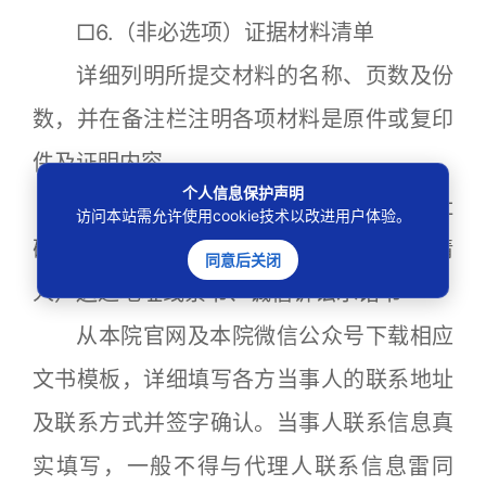
□6.（非必选项）证据材料清单
详细列明所提交材料的名称、页数及份
数，并在备注栏注明各项材料是原件或复印
件及证明内容
个人信息保护声明
□7. 原告（申请人）诉讼文书送达地址
访问本站需允许使用cookie技术以改进用户体验。
确认书、原告（申请人）提供被告（被申请
同意后关闭
人）送达地址线索书、诚信诉讼承诺书
从本院官网及本院微信公众号下载相应
文书模板，详细填写各方当事人的联系地址
及联系方式并签字确认。当事人联系信息真
实填写，一般不得与代理人联系信息雷同