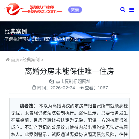
繁體
经典案例
了解执行司法实践，精准实施执行方案
首页
>
经典案例
>
离婚分房未能保住唯一住房
点击复制标题网址
时间：
2026-02-24
查看：1067
编者按：
本以为离婚协议约定房产归自己所有就能高枕
无忧，未曾想仍被法院强制执行。案件显示，只要债务发生
在离婚前，且房产转让被认定为无偿，配偶一方的抗辩很难
成立。不动产登记的公示效力使得内部出资约定无法对抗债
权人。此案例警示，试图通过离婚协议隔离债务风险，往往